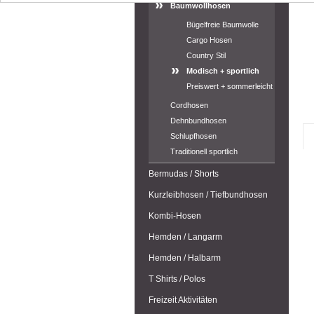
Baumwollhosen
Bügelfreie Baumwolle
Cargo Hosen
Country Stil
Modisch + sportlich
Preiswert + sommerleicht
Cordhosen
Dehnbundhosen
Schlupfhosen
Traditionell sportlich
Bermudas / Shorts
Kurzleibhosen / Tiefbundhosen
Kombi-Hosen
Hemden / Langarm
Hemden / Halbarm
T Shirts / Polos
Freizeit Aktivitäten