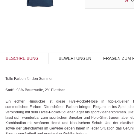
G
BESCHREIBUNG
BEWERTUNGEN
FRAGEN ZUM 
Tolle Farben für den Sommer.
Stoff:
98% Baumwolle, 2% Elasthan
Ein echter Hingucker ist diese Five-Pocket-Hose in top-aktuellen fr
sommerlichen Farben. Die schönen Farben bringen Eleganz in ins Spiel, die
Verbindung mit dem Fivee-Pocket-Stil eher leger bis sportiv daherkommen. Di
lässt sich wunderbar zum sportlichen Sneaker und Polo-Shirt tragen, aber e
Kombination mit schönem Hemd und klassischem Schuh. Und der elastisc
sowie der Stretchanteil im Gewebe geben Ihnen in jeder Situation das Gefühl 
Bewegungsfreiheit und maximalen Wohlbefindens.