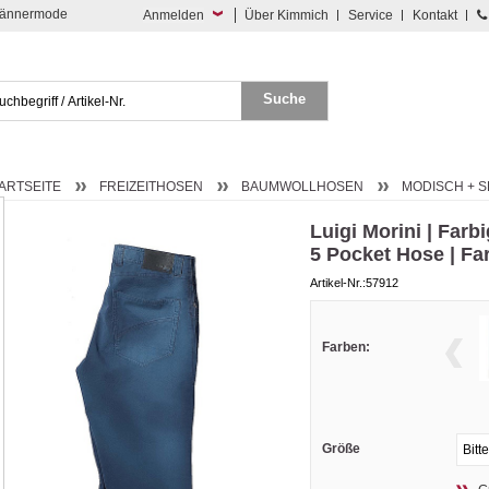
 Männermode
Anmelden
Über Kimmich
Service
Kontakt
ARTSEITE
FREIZEITHOSEN
BAUMWOLLHOSEN
MODISCH + 
Luigi Morini | Farb
5 Pocket Hose | Fa
Artikel-Nr.:57912
Farben:
Größe