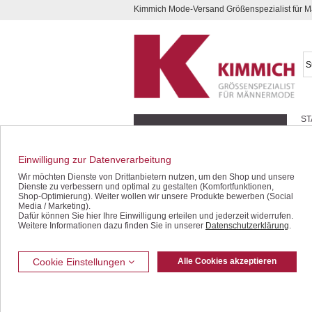
Kimmich Mode-Versand Größenspezialist für
Kompletten Head der Seite überspringen
ST
Geschenk-Gutscheine
Schnäppchen / SALE
Einwilligung zur Datenverarbeitung
Jacken / Blousons
Wir möchten Dienste von Drittanbietern nutzen, um den Shop und unsere
Dienste zu verbessern und optimal zu gestalten (Komfortfunktionen,
Sakkos / Janker
Shop-Optimierung). Weiter wollen wir unsere Produkte bewerben (Social
Media / Marketing).
Dafür können Sie hier Ihre Einwilligung erteilen und jederzeit widerrufen.
Anzüge / Baukasten
Weitere Informationen dazu finden Sie in unserer
Datenschutzerklärung
.
Westen
Jeans / Denim
Cookie Einstellungen
Alle Cookies akzeptieren
Freizeithosen
Thermohosen