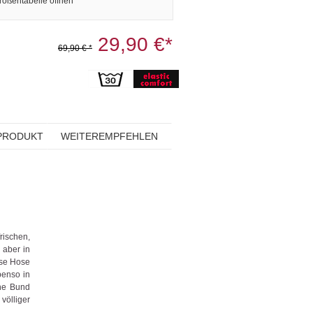
rößentabelle öffnen
29,90 €*
69,90 € *
PRODUKT
WEITEREMPFEHLEN
ischen,
 aber in
ese Hose
benso in
he Bund
völliger