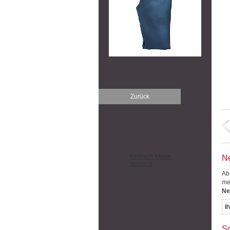
Zurück
Kimmich Mode-
Ne
Versand
Ab
me
Ne
So