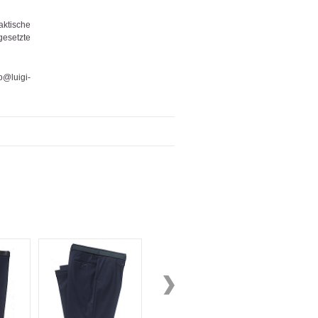
aktische
gesetzte
@luigi-