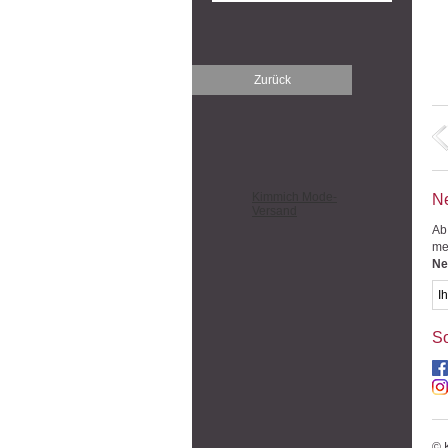
Zurück
Kimmich Mode-
Ne
Versand
Ab
me
Ne
So
© 