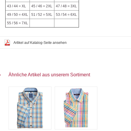
43 / 44 = XL
45 / 46 = 2XL
47 / 48 = 3XL
49 / 50 = 4XL
51 / 52 = 5XL
53 / 54 = 6XL
55 / 56 = 7XL
Artikel auf Katalog-Seite ansehen
Ähnliche Artikel aus unserem Sortiment