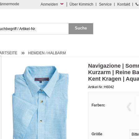
 Männermode
Anmelden
Über Kimmich
Service
Kontakt
ARTSEITE
HEMDEN / HALBARM
Navigazione | So
Kurzarm | Reine B
Kent Kragen | Aqu
Artikel-Nr.:H6042
Farben:
Größe