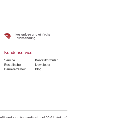
kostenlose und einfache
Rücksendung
Kundenservice
Service
Kontaktformular
Bestellschein
Newsletter
Barrierefreiheit
Blog
wSt. und zzgl. Versandkosten (4,90 € je Auftrag)