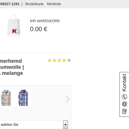
06027-1291
Bestellkarte
Merkliste
IHR WARENKORB
0.00 €
mmerhemd
aumwolle |
a melange