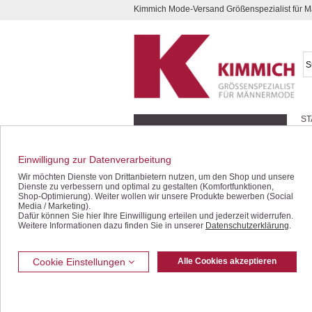
Kimmich Mode-Versand Größenspezialist für
Kompletten Head der Seite überspringen
ST
Geschenk-Gutscheine
Schnäppchen / SALE
Einwilligung zur Datenverarbeitung
Jacken / Blousons
Wir möchten Dienste von Drittanbietern nutzen, um den Shop und unsere
Dienste zu verbessern und optimal zu gestalten (Komfortfunktionen,
Sakkos / Janker
Shop-Optimierung). Weiter wollen wir unsere Produkte bewerben (Social
Media / Marketing).
Dafür können Sie hier Ihre Einwilligung erteilen und jederzeit widerrufen.
Anzüge / Baukasten
Weitere Informationen dazu finden Sie in unserer
Datenschutzerklärung
.
Westen
Jeans / Denim
Cookie Einstellungen
Alle Cookies akzeptieren
Freizeithosen
Bermudas / Shorts