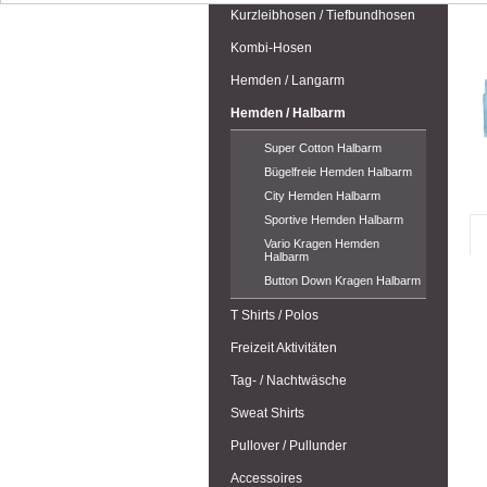
Kurzleibhosen / Tiefbundhosen
Kombi-Hosen
Hemden / Langarm
Hemden / Halbarm
Super Cotton Halbarm
Bügelfreie Hemden Halbarm
City Hemden Halbarm
Sportive Hemden Halbarm
Vario Kragen Hemden
Halbarm
Button Down Kragen Halbarm
T Shirts / Polos
Freizeit Aktivitäten
Tag- / Nachtwäsche
Sweat Shirts
Pullover / Pullunder
Accessoires