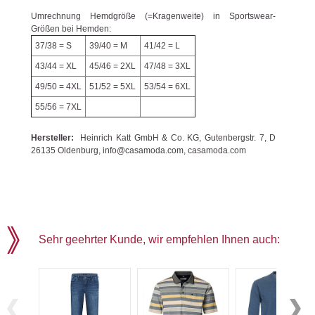
Umrechnung Hemdgröße (=Kragenweite) in Sportswear-
Größen bei Hemden:
37/38 = S
39/40 = M
41/42 = L
43/44 = XL
45/46 = 2XL
47/48 = 3XL
49/50 = 4XL
51/52 = 5XL
53/54 = 6XL
55/56 = 7XL
Hersteller:
Heinrich Katt GmbH & Co. KG, Gutenbergstr. 7, D
26135 Oldenburg, info@casamoda.com, casamoda.com
Sehr geehrter Kunde, wir empfehlen Ihnen auch: