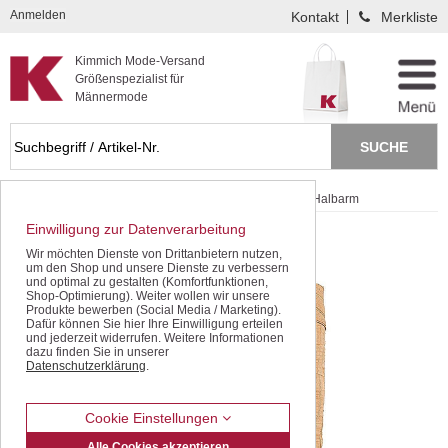
Kompletten Head der Seite überspringen
Anmelden
Kontakt
Merkliste
Kimmich Mode-Versand
Größenspezialist für
Männermode
Startseite
Hemden / Halbarm
Sportive Hemden Halbarm
Einwilligung zur Datenverarbeitung
Wir möchten Dienste von Drittanbietern nutzen,
um den Shop und unsere Dienste zu verbessern
und optimal zu gestalten (Komfortfunktionen,
Shop-Optimierung). Weiter wollen wir unsere
Produkte bewerben (Social Media / Marketing).
Dafür können Sie hier Ihre Einwilligung erteilen
und jederzeit widerrufen. Weitere Informationen
dazu finden Sie in unserer
Datenschutzerklärung
.
Cookie Einstellungen
Alle Cookies akzeptieren