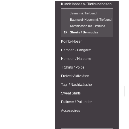
Kurzleibhosen / Tiefbundhosen
Jeans mit Tiefbund
Baumwoll-Hosen mit Tiefbund
Kombihosen mit Tiefbund
Shorts / Bermudas
Kombi-Hosen
Hemden / Langarm
Hemden / Halbarm
T Shirts / Polos
Freizeit Aktivitäten
Tag- / Nachtwäsche
Sweat Shirts
Pullover / Pullunder
Accessoires