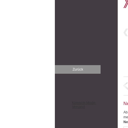
Zurück
Kimmich Mode-
Ne
Versand
Ab
me
Ne