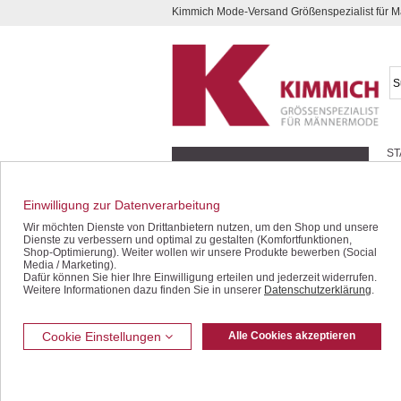
Kimmich Mode-Versand Größenspezialist für
Kompletten Head der Seite überspringen
ST
Geschenk-Gutscheine
Schnäppchen / SALE
Einwilligung zur Datenverarbeitung
Jacken / Blousons
Wir möchten Dienste von Drittanbietern nutzen, um den Shop und unsere
Dienste zu verbessern und optimal zu gestalten (Komfortfunktionen,
Sakkos / Janker
Shop-Optimierung). Weiter wollen wir unsere Produkte bewerben (Social
Media / Marketing).
Dafür können Sie hier Ihre Einwilligung erteilen und jederzeit widerrufen.
Anzüge / Baukasten
Weitere Informationen dazu finden Sie in unserer
Datenschutzerklärung
.
Westen
Jeans / Denim
Cookie Einstellungen
Alle Cookies akzeptieren
Freizeithosen
Bermudas / Shorts