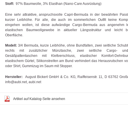
Stoff:
97% Baumwolle, 3% Elasthan (Nano-Care Ausrüstung)
Eine sehr attraktive, anspruchsvolle Capri-Bermuda in der bewährten Pass
kurzer Leibhöhe. Für alle, die auch im sommerlichen Outfit keine Komp
eingehen wollen, ist diese aufwändige Cargo-Bermuda aus angenehm le
elastischen Baumwollgewebe in aktueller Längsstruktur und leicht b
Oberfläche.
Modell:
3/4 Bermuda, kurze Leibhöhe, ohne Bundfalten, zwei seitliche Schub
rechts mit zusätzlicher Münztasche, zwei seitliche Cargo- u
Gesäßpattentaschen mit Klettverschluss, elastischer Komfort-Dehnb
elastischem Gürtel, Silikonstreifen am Bund verhindert das Herausrutschen 
oder Shirt, Gummizug im Saum mit Stopper.
Hersteller:
August Bickert GmbH & Co. KG, Raiffeisenstr. 11, D 63762 Groß
info@aubi.net, aubi.net
Artikel auf Katalog-Seite ansehen