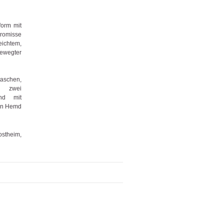
form mit
romisse
ichtem,
ewegter
taschen,
nd zwei
und mit
von Hemd
ostheim,