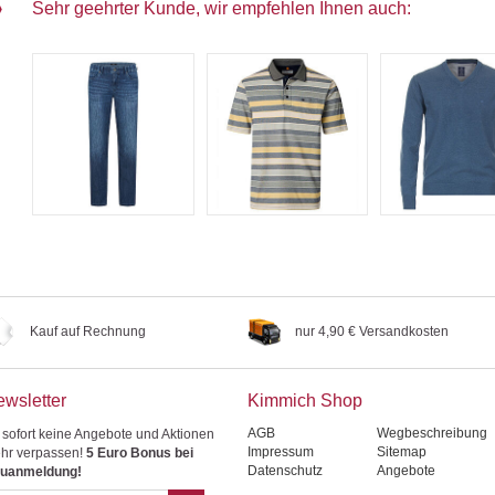
Sehr geehrter Kunde, wir empfehlen Ihnen auch:
Kauf auf Rechnung
nur 4,90 € Versandkosten
wsletter
Kimmich Shop
AGB
Wegbeschreibung
 sofort keine Angebote und Aktionen
Impressum
Sitemap
hr verpassen!
5 Euro Bonus bei
Datenschutz
Angebote
uanmeldung!