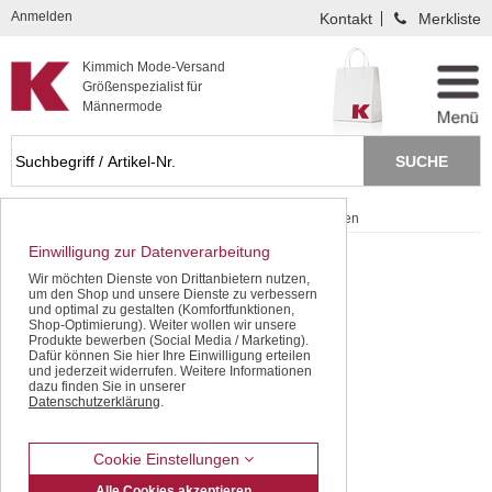
Kompletten Head der Seite überspringen
Anmelden
Kontakt
Merkliste
Kimmich Mode-Versand
Größenspezialist für
Männermode
Startseite
Schnäppchen / SALE
Langarm-Hemden
Einwilligung zur Datenverarbeitung
Wir möchten Dienste von Drittanbietern nutzen,
um den Shop und unsere Dienste zu verbessern
und optimal zu gestalten (Komfortfunktionen,
Shop-Optimierung). Weiter wollen wir unsere
Produkte bewerben (Social Media / Marketing).
Dafür können Sie hier Ihre Einwilligung erteilen
und jederzeit widerrufen. Weitere Informationen
dazu finden Sie in unserer
Datenschutzerklärung
.
Cookie Einstellungen
Alle Cookies akzeptieren