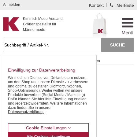
Kompletten Head der Seite überspringen
Anmelden
Kontakt
Merkliste
Kimmich Mode-Versand
Größenspezialist für
Männermode
Startseite
Schnäppchen / SALE
Langarm-Hemden
Einwilligung zur Datenverarbeitung
Wir möchten Dienste von Drittanbietern nutzen,
um den Shop und unsere Dienste zu verbessern
und optimal zu gestalten (Komfortfunktionen,
Shop-Optimierung). Weiter wollen wir unsere
Produkte bewerben (Social Media / Marketing).
Dafür können Sie hier Ihre Einwilligung erteilen
und jederzeit widerrufen. Weitere Informationen
dazu finden Sie in unserer
Datenschutzerklärung
.
Cookie Einstellungen
Alle Cookies akzeptieren