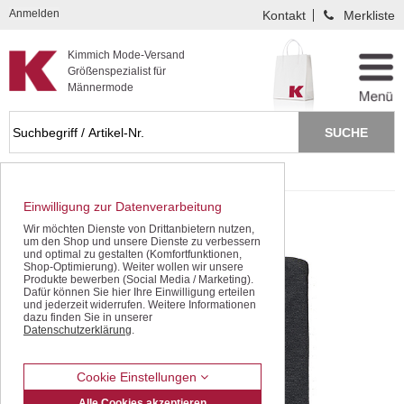
Kompletten Head der Seite überspringen
Anmelden
Kontakt
Merkliste
Kimmich Mode-Versand
Größenspezialist für
Männermode
Startseite
Schnäppchen / SALE
Polo- / T-Shirts
Einwilligung zur Datenverarbeitung
Wir möchten Dienste von Drittanbietern nutzen,
um den Shop und unsere Dienste zu verbessern
und optimal zu gestalten (Komfortfunktionen,
Shop-Optimierung). Weiter wollen wir unsere
Produkte bewerben (Social Media / Marketing).
Dafür können Sie hier Ihre Einwilligung erteilen
und jederzeit widerrufen. Weitere Informationen
dazu finden Sie in unserer
Datenschutzerklärung
.
Cookie Einstellungen
Alle Cookies akzeptieren