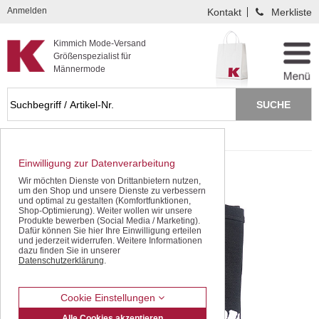
Kompletten Head der Seite überspringen
Anmelden
Kontakt
Merkliste
Kimmich Mode-Versand
Größenspezialist für
Männermode
Startseite
Schnäppchen / SALE
Polo- / T-Shirts
Einwilligung zur Datenverarbeitung
Wir möchten Dienste von Drittanbietern nutzen,
um den Shop und unsere Dienste zu verbessern
und optimal zu gestalten (Komfortfunktionen,
Shop-Optimierung). Weiter wollen wir unsere
Produkte bewerben (Social Media / Marketing).
Dafür können Sie hier Ihre Einwilligung erteilen
und jederzeit widerrufen. Weitere Informationen
dazu finden Sie in unserer
Datenschutzerklärung
.
Cookie Einstellungen
Alle Cookies akzeptieren