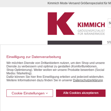
Kimmich Mode-Versand Größenspezialist für
Kompletten Head der Seite überspringen
ST
Geschenk-Gutscheine
Schnäppchen / SALE
Einwilligung zur Datenverarbeitung
Wir möchten Dienste von Drittanbietern nutzen, um den Shop und unsere
Halbarm-Hemden
Dienste zu verbessern und optimal zu gestalten (Komfortfunktionen,
Langarm-Hemden
Shop-Optimierung). Weiter wollen wir unsere Produkte bewerben (Social
Media / Marketing).
Polo- / T-Shirts
Dafür können Sie hier Ihre Einwilligung erteilen und jederzeit widerrufen.
Hosen / Jeans
Weitere Informationen dazu finden Sie in unserer
Datenschutzerklärung
.
Bermudas / Shorts
Jacken / Westen
Cookie Einstellungen
Alle Cookies akzeptieren
Sakkos
Unterwäsche
Freizeit-Bekleidung