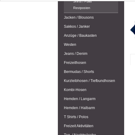
Shirts / Pullis
Restposten
Jacken / Blousons
Sakkos / Janker
Anzüge / Baukasten
Westen
Jeans / Denim
Freizeithosen
Bermudas / Shorts
Kurzleibhosen / Tiefbundhosen
Kombi-Hosen
Hemden / Langarm
Hemden / Halbarm
T Shirts / Polos
Freizeit Aktivitäten
Tag- / Nachtwäsche