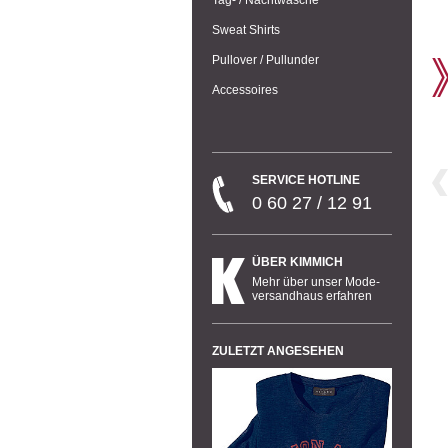
Sweat Shirts
Pullover / Pullunder
Accessoires
SERVICE HOTLINE
0 60 27 / 12 91
ÜBER KIMMICH
Mehr über unser Mode-
versandhaus erfahren
ZULETZT ANGESEHEN