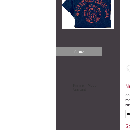
Zurück
Kimmich Mode-
Ne
Versand
Ab
me
Ne
So