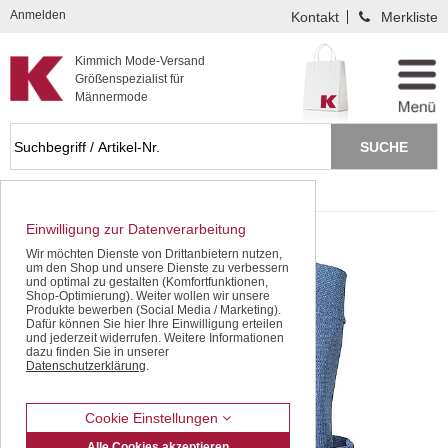
Kompletten Head der Seite überspringen
Anmelden
Kontakt
Merkliste
Kimmich Mode-Versand
Größenspezialist für
Männermode
Startseite
Pullover / Pullunder
Rundhals
Einwilligung zur Datenverarbeitung
Wir möchten Dienste von Drittanbietern nutzen,
um den Shop und unsere Dienste zu verbessern
und optimal zu gestalten (Komfortfunktionen,
Shop-Optimierung). Weiter wollen wir unsere
Produkte bewerben (Social Media / Marketing).
Dafür können Sie hier Ihre Einwilligung erteilen
und jederzeit widerrufen. Weitere Informationen
dazu finden Sie in unserer
Datenschutzerklärung
.
Cookie Einstellungen
Alle Cookies akzeptieren