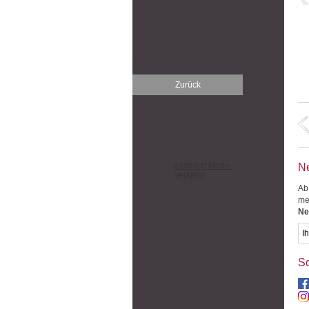
Zurück
Kimmich Mode-
Ne
Versand
Ab
me
Ne
So