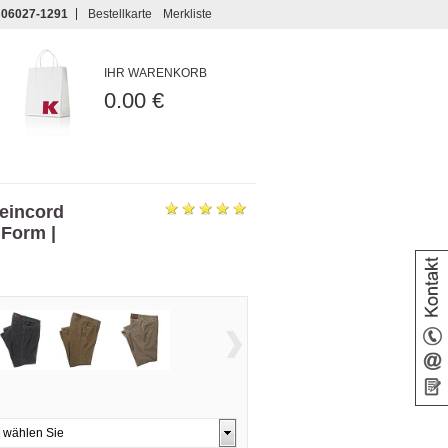
06027-1291
Bestellkarte
Merkliste
IHR WARENKORB
0.00 €
Feincord
 Form |