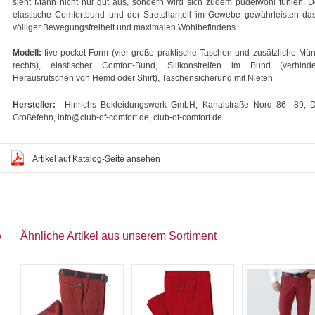
sieht Mann nicht nur gut aus, sondern wird sich zudem pudelwohl fühlen. 
elastische Comfortbund und der Stretchanteil im Gewebe gewährleisten da
völliger Bewegungsfreiheit und maximalen Wohlbefindens.
Modell:
five-pocket-Form (vier große praktische Taschen und zusätzliche Mü
rechts), elastischer Comfort-Bund, Silikonstreifen im Bund (verhind
Herausrutschen von Hemd oder Shirt), Taschensicherung mit Nieten
Hersteller:
Hinrichs Bekleidungswerk GmbH, Kanalstraße Nord 86 -89, 
Großefehn, info@club-of-comfort.de, club-of-comfort.de
Artikel auf Katalog-Seite ansehen
Ähnliche Artikel aus unserem Sortiment