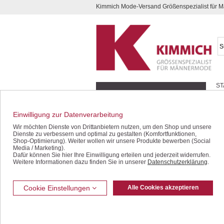
Kimmich Mode-Versand Größenspezialist für
Kompletten Head der Seite überspringen
ST
Geschenk-Gutscheine
Schnäppchen / SALE
Einwilligung zur Datenverarbeitung
Jacken / Blousons
Wir möchten Dienste von Drittanbietern nutzen, um den Shop und unsere
Dienste zu verbessern und optimal zu gestalten (Komfortfunktionen,
Sakkos / Janker
Shop-Optimierung). Weiter wollen wir unsere Produkte bewerben (Social
Media / Marketing).
Dafür können Sie hier Ihre Einwilligung erteilen und jederzeit widerrufen.
Anzüge / Baukasten
Weitere Informationen dazu finden Sie in unserer
Datenschutzerklärung
.
Westen
Jeans / Denim
Cookie Einstellungen
Alle Cookies akzeptieren
Stretch-Jeans
Five Pocket Jeans
Bundfalten-Jeans