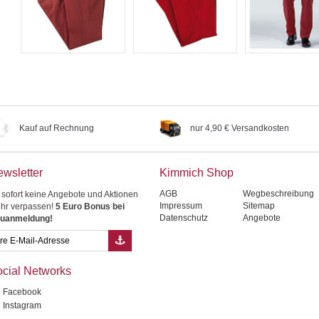
Kauf auf Rechnung
nur 4,90 € Versandkosten
wsletter
Kimmich Shop
AGB
Wegbeschreibung
 sofort keine Angebote und Aktionen
Impressum
Sitemap
hr verpassen!
5 Euro Bonus bei
Datenschutz
Angebote
uanmeldung!
cial Networks
Facebook
Instagram