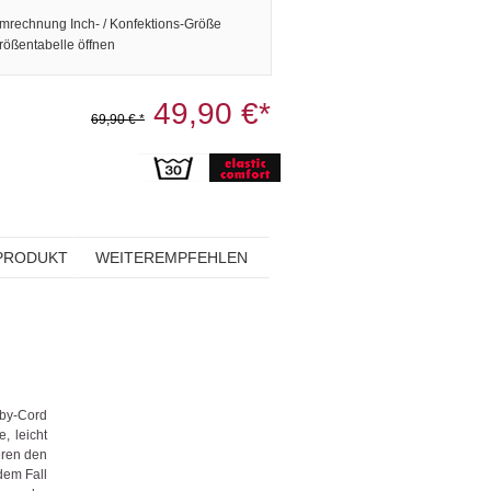
mrechnung Inch- / Konfektions-Größe
rößentabelle öffnen
49,90 €*
69,90 € *
PRODUKT
WEITEREMPFEHLEN
aby-Cord
, leicht
eren den
edem Fall