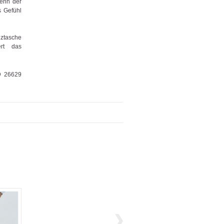
Denn der
s Gefühl
nztasche
ert das
D 26629