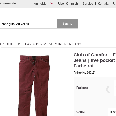
 Männermode
Anmelden
Über Kimmich
Service
Kontakt
ARTSEITE
JEANS / DENIM
STRETCH-JEANS
Club of Comfort | 
Jeans | five pocket
Farbe rot
Artikel-Nr.:16617
Farben:
Größe