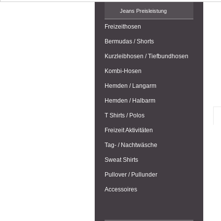
Jeans Preisleistung
Freizeithosen
Bermudas / Shorts
Kurzleibhosen / Tiefbundhosen
Kombi-Hosen
Hemden / Langarm
Hemden / Halbarm
T Shirts / Polos
Freizeit Aktivitäten
Tag- / Nachtwäsche
Sweat Shirts
Pullover / Pullunder
Accessoires