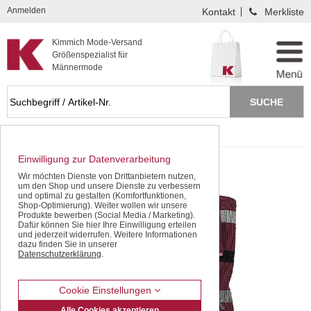
Kompletten Head der Seite überspringen
Anmelden
Kontakt
Merkliste
Kimmich Mode-Versand
Größenspezialist für
Männermode
Startseite
Sweat Shirts
Troyerkragen
Einwilligung zur Datenverarbeitung
Wir möchten Dienste von Drittanbietern nutzen,
um den Shop und unsere Dienste zu verbessern
und optimal zu gestalten (Komfortfunktionen,
Shop-Optimierung). Weiter wollen wir unsere
Produkte bewerben (Social Media / Marketing).
Dafür können Sie hier Ihre Einwilligung erteilen
und jederzeit widerrufen. Weitere Informationen
dazu finden Sie in unserer
Datenschutzerklärung
.
Cookie Einstellungen
Alle Cookies akzeptieren