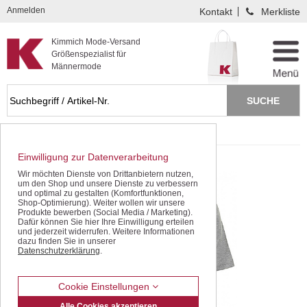
Kompletten Head der Seite überspringen
Anmelden
Kontakt
Merkliste
Kimmich Mode-Versand
Größenspezialist für
Männermode
Startseite
T Shirts / Polos
Einwilligung zur Datenverarbeitung
Wir möchten Dienste von Drittanbietern nutzen,
um den Shop und unsere Dienste zu verbessern
und optimal zu gestalten (Komfortfunktionen,
Shop-Optimierung). Weiter wollen wir unsere
Produkte bewerben (Social Media / Marketing).
Dafür können Sie hier Ihre Einwilligung erteilen
und jederzeit widerrufen. Weitere Informationen
dazu finden Sie in unserer
Datenschutzerklärung
.
Cookie Einstellungen
Alle Cookies akzeptieren