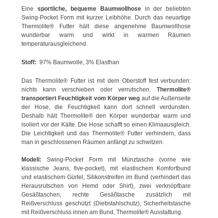
Eine
sportliche, bequeme Baumwollhose
in der beliebten
Swing-Pocket Form mit kurzer Leibhöhe. Durch das neuartige
Thermolite® Futter hält diese angenehme Baumwollhose
wunderbar warm und wirkt in warmen Räumen
temperaturausgleichend.
Stoff:
97% Baumwolle, 3% Elasthan
Das Thermolite® Futter ist mit dem Oberstoff fest verbunden:
nichts kann verschieben oder verrutschen.
Thermolite®
transportiert Feuchtigkeit vom Körper weg
auf die Außenseite
der Hose, die Feuchtigkeit kann dort schnell verdunsten.
Deshalb hält Thermolite® den Körper wunderbar warm und
isoliert vor der Kälte. Die Hose schafft so einen Klimaausgleich.
Die Leichtigkeit und das Thermolite® Futter verhindern, dass
man in geschlossenen Räumen anfängt zu schwitzen.
Modell:
Swing-Pocket Form mit Münztasche (vorne wie
klassische Jeans, five-pocket), mit elastischem Komfortbund
und elastischem Gürtel, Silikonstreifen im Bund (verhindert das
Herausrutschen von Hemd oder Shirt), zwei verknöpfbare
Gesäßtaschen, rechte Gesäßtasche zusätzlich mit
Reißverschluss geschützt (Diebstahlschutz), Sicherheitstasche
mit Reißverschluss innen am Bund, Thermolite® Ausstattung.