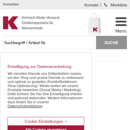
Kompletten Head der Seite überspringen
Anmelden
Kontakt
Merkliste
Kimmich Mode-Versand
Größenspezialist für
Männermode
Startseite
Freizeithosen
Thermohosen
Einwilligung zur Datenverarbeitung
Wir möchten Dienste von Drittanbietern nutzen,
um den Shop und unsere Dienste zu verbessern
und optimal zu gestalten (Komfortfunktionen,
Shop-Optimierung). Weiter wollen wir unsere
Produkte bewerben (Social Media / Marketing).
Dafür können Sie hier Ihre Einwilligung erteilen
und jederzeit widerrufen. Weitere Informationen
dazu finden Sie in unserer
Datenschutzerklärung
.
Cookie Einstellungen
Alle Cookies akzeptieren