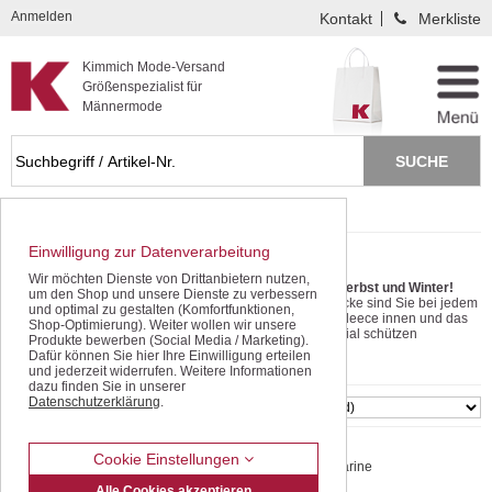
Kompletten Head der Seite überspringen
Anmelden
Kontakt
Merkliste
Kimmich Mode-Versand
Größenspezialist für
Männermode
Startseite
Newsletter
brigg3in1
Einwilligung zur Datenverarbeitung
brigg3in1
Wir möchten Dienste von Drittanbietern nutzen,
Zwei Jacken in einer - perfekt für Herbst und Winter!
um den Shop und unsere Dienste zu verbessern
Mit der neuen Brigg 3-in-1 Doppeljacke sind Sie bei jedem
und optimal zu gestalten (Komfortfunktionen,
Wetter gut angezogen. Das warme Fleece innen und das
Shop-Optimierung). Weiter wollen wir unsere
wind- und wasserdichte Außenmaterial schützen
Produkte bewerben (Social Media / Marketing).
zuverlässig - ob beim Spaziergang oder
mehr lesen
Dafür können Sie hier Ihre Einwilligung erteilen
Wochenendausflug.
und jederzeit widerrufen. Weitere Informationen
dazu finden Sie in unserer
Datenschutzerklärung
.
SORTIEREN
Cookie Einstellungen
Brigg | Doppeljacke 3 in 1 | Farbe marine
Alle Cookies akzeptieren