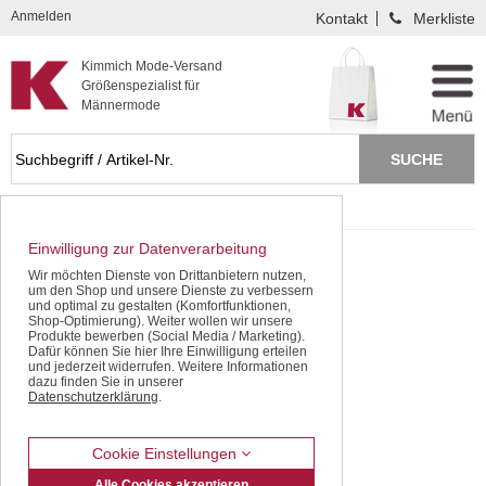
Kompletten Head der Seite überspringen
Anmelden
Kontakt
Merkliste
Kimmich Mode-Versand
Größenspezialist für
Männermode
Startseite
SALE - gleich sparen!
Einwilligung zur Datenverarbeitung
Wir möchten Dienste von Drittanbietern nutzen,
um den Shop und unsere Dienste zu verbessern
und optimal zu gestalten (Komfortfunktionen,
Shop-Optimierung). Weiter wollen wir unsere
Produkte bewerben (Social Media / Marketing).
Dafür können Sie hier Ihre Einwilligung erteilen
und jederzeit widerrufen. Weitere Informationen
dazu finden Sie in unserer
Datenschutzerklärung
.
Cookie Einstellungen
Alle Cookies akzeptieren