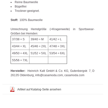
Reine Baumwolle
Bügelfrei
Trockner-geeignet.
Stoff:
100% Baumwolle
Umrechnung Hemdgröße (=Kragenweite) in Sportswear-
Größen bei Hemden:
37/38 = S
39/40 = M
41/42 = L
43/44 = XL
45/46 = 2XL
47/48 = 3XL
49/50 = 4XL
51/52 = 5XL
53/54 = 6XL
55/56 = 7XL
Hersteller:
Heinrich Katt GmbH & Co. KG, Gutenbergstr. 7, D
26135 Oldenburg, info@casamoda.com, casamoda.com
Artikel auf Katalog-Seite ansehen