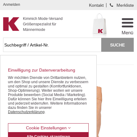
Kompletten Head der Seite überspringen
Anmelden
Kontakt
Merkliste
Kimmich Mode-Versand
Größenspezialist für
Männermode
Startseite
SALE - gleich sparen!
Einwilligung zur Datenverarbeitung
Wir möchten Dienste von Drittanbietern nutzen,
um den Shop und unsere Dienste zu verbessern
und optimal zu gestalten (Komfortfunktionen,
Shop-Optimierung). Weiter wollen wir unsere
Produkte bewerben (Social Media / Marketing).
Dafür können Sie hier Ihre Einwilligung erteilen
und jederzeit widerrufen. Weitere Informationen
dazu finden Sie in unserer
Datenschutzerklärung
.
Cookie Einstellungen
Alle Cookies akzeptieren