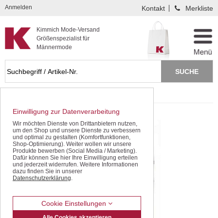
Kompletten Head der Seite überspringen
Anmelden
Kontakt
Merkliste
Kimmich Mode-Versand
Größenspezialist für
Männermode
Startseite
SALE - gleich sparen!
Einwilligung zur Datenverarbeitung
Wir möchten Dienste von Drittanbietern nutzen,
um den Shop und unsere Dienste zu verbessern
und optimal zu gestalten (Komfortfunktionen,
Shop-Optimierung). Weiter wollen wir unsere
Produkte bewerben (Social Media / Marketing).
Dafür können Sie hier Ihre Einwilligung erteilen
und jederzeit widerrufen. Weitere Informationen
dazu finden Sie in unserer
Datenschutzerklärung
.
Cookie Einstellungen
Alle Cookies akzeptieren