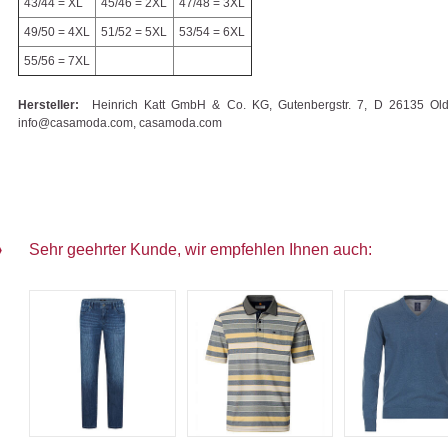
43/44 = XL
45/46 = 2XL
47/48 = 3XL
49/50 = 4XL
51/52 = 5XL
53/54 = 6XL
55/56 = 7XL
Hersteller:
Heinrich Katt GmbH & Co. KG, Gutenbergstr. 7, D 26135 Old
info@casamoda.com, casamoda.com
Sehr geehrter Kunde, wir empfehlen Ihnen auch: