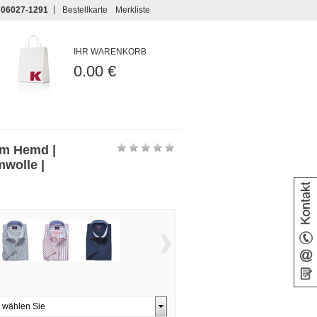
06027-1291
Bestellkarte
Merkliste
IHR WARENKORB
0.00 €
rm Hemd |
wolle |