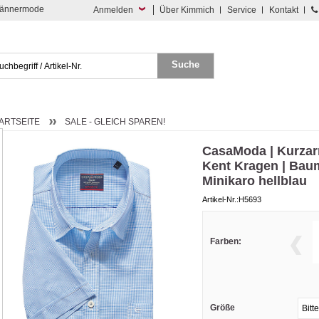
 Männermode
Anmelden
Über Kimmich
Service
Kontakt
ARTSEITE
SALE - GLEICH SPAREN!
CasaModa | Kurza
Kent Kragen | Baum
Minikaro hellblau
Artikel-Nr.:H5693
Farben:
Größe