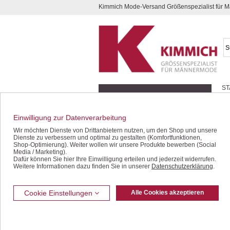
Kimmich Mode-Versand Größenspezialist für
Kompletten Head der Seite überspringen
ST
Geschenk-Gutscheine
Schnäppchen / SALE
Einwilligung zur Datenverarbeitung
Jacken / Blousons
Wir möchten Dienste von Drittanbietern nutzen, um den Shop und unsere
Dienste zu verbessern und optimal zu gestalten (Komfortfunktionen,
Sakkos / Janker
Shop-Optimierung). Weiter wollen wir unsere Produkte bewerben (Social
Media / Marketing).
Dafür können Sie hier Ihre Einwilligung erteilen und jederzeit widerrufen.
Anzüge / Baukasten
Weitere Informationen dazu finden Sie in unserer
Datenschutzerklärung
.
Westen
Jeans / Denim
Cookie Einstellungen
Alle Cookies akzeptieren
Freizeithosen
Bermudas / Shorts