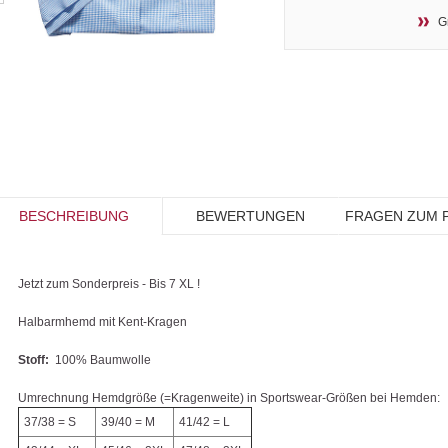
G
BESCHREIBUNG
BEWERTUNGEN
FRAGEN ZUM 
Jetzt zum Sonderpreis - Bis 7 XL !
Halbarmhemd mit Kent-Kragen
Stoff:
100% Baumwolle
Umrechnung Hemdgröße (=Kragenweite) in Sportswear-Größen bei Hemden:
37/38 = S
39/40 = M
41/42 = L