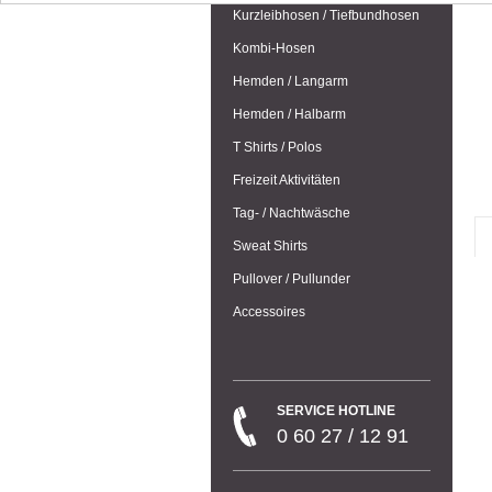
Kurzleibhosen / Tiefbundhosen
Kombi-Hosen
Hemden / Langarm
Hemden / Halbarm
T Shirts / Polos
Freizeit Aktivitäten
Tag- / Nachtwäsche
Sweat Shirts
Pullover / Pullunder
Accessoires
SERVICE HOTLINE
0 60 27 / 12 91