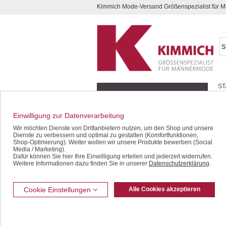
Kimmich Mode-Versand Größenspezialist für
Kompletten Head der Seite überspringen
ST
Geschenk-Gutscheine
Schnäppchen / SALE
Einwilligung zur Datenverarbeitung
Jacken / Blousons
Wir möchten Dienste von Drittanbietern nutzen, um den Shop und unsere
Dienste zu verbessern und optimal zu gestalten (Komfortfunktionen,
Sakkos / Janker
Shop-Optimierung). Weiter wollen wir unsere Produkte bewerben (Social
Media / Marketing).
Dafür können Sie hier Ihre Einwilligung erteilen und jederzeit widerrufen.
Anzüge / Baukasten
Weitere Informationen dazu finden Sie in unserer
Datenschutzerklärung
.
Westen
Jeans / Denim
Cookie Einstellungen
Alle Cookies akzeptieren
Freizeithosen
Bermudas / Shorts