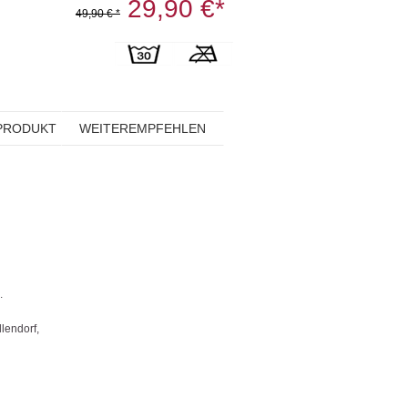
29,90 €*
49,90 € *
PRODUKT
WEITEREMPFEHLEN
.
endorf,