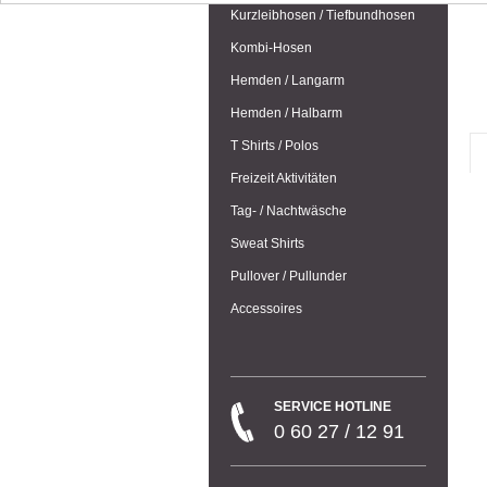
Kurzleibhosen / Tiefbundhosen
Kombi-Hosen
Hemden / Langarm
Hemden / Halbarm
T Shirts / Polos
Freizeit Aktivitäten
Tag- / Nachtwäsche
Sweat Shirts
Pullover / Pullunder
Accessoires
SERVICE HOTLINE
0 60 27 / 12 91