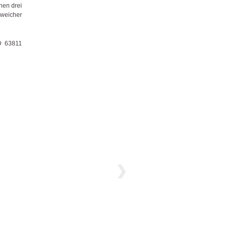
nen drei
 weicher
D 63811