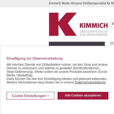
Kimmich Mode-Versand Größenspezialist für
Kompletten Head der Seite überspringen
ST
Geschenk-Gutscheine
Schnäppchen / SALE
Einwilligung zur Datenverarbeitung
Jacken / Blousons
Wir möchten Dienste von Drittanbietern nutzen, um den Shop und unsere
Dienste zu verbessern und optimal zu gestalten (Komfortfunktionen,
Sakkos / Janker
Shop-Optimierung). Weiter wollen wir unsere Produkte bewerben (Social
Media / Marketing).
Dafür können Sie hier Ihre Einwilligung erteilen und jederzeit widerrufen.
Anzüge / Baukasten
Weitere Informationen dazu finden Sie in unserer
Datenschutzerklärung
.
Westen
Jeans / Denim
Cookie Einstellungen
Alle Cookies akzeptieren
Freizeithosen
Bermudas / Shorts