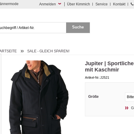
 Männermode
Anmelden
Über Kimmich
Service
Kontakt
ARTSEITE
SALE - GLEICH SPAREN!
Jupiter | Sportlich
mit Kaschmir
Artikel-Nr.:J2521
Größe
G