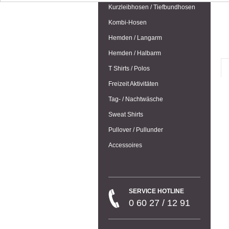
Kurzleibhosen / Tiefbundhosen
Kombi-Hosen
Hemden / Langarm
Hemden / Halbarm
T Shirts / Polos
Freizeit Aktivitäten
Tag- / Nachtwäsche
Sweat Shirts
Pullover / Pullunder
Accessoires
SERVICE HOTLINE
0 60 27 / 12 91