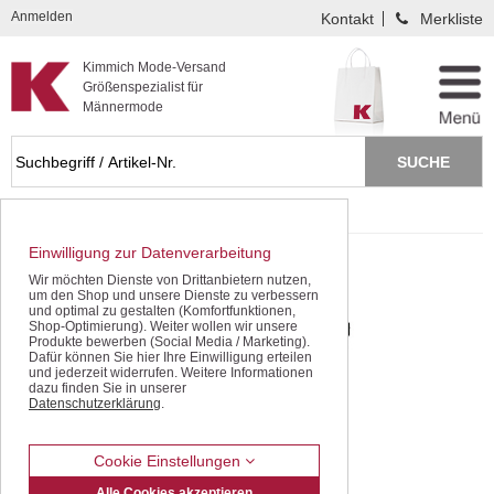
Kompletten Head der Seite überspringen
Anmelden
Kontakt
Merkliste
Kimmich Mode-Versand
Größenspezialist für
Männermode
Startseite
SALE - gleich sparen!
Einwilligung zur Datenverarbeitung
Wir möchten Dienste von Drittanbietern nutzen,
um den Shop und unsere Dienste zu verbessern
und optimal zu gestalten (Komfortfunktionen,
Shop-Optimierung). Weiter wollen wir unsere
Produkte bewerben (Social Media / Marketing).
Dafür können Sie hier Ihre Einwilligung erteilen
und jederzeit widerrufen. Weitere Informationen
dazu finden Sie in unserer
Datenschutzerklärung
.
Cookie Einstellungen
Alle Cookies akzeptieren