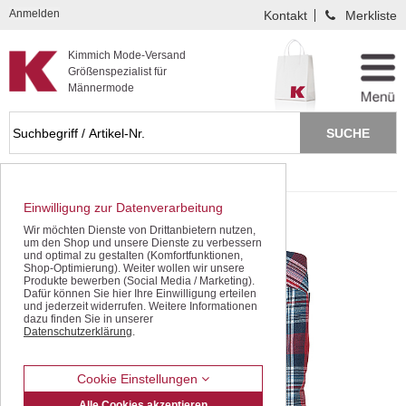
Kompletten Head der Seite überspringen
Anmelden
Kontakt
Merkliste
Kimmich Mode-Versand
Größenspezialist für
Männermode
Startseite
SALE - gleich sparen!
Einwilligung zur Datenverarbeitung
Wir möchten Dienste von Drittanbietern nutzen,
um den Shop und unsere Dienste zu verbessern
und optimal zu gestalten (Komfortfunktionen,
Shop-Optimierung). Weiter wollen wir unsere
Produkte bewerben (Social Media / Marketing).
Dafür können Sie hier Ihre Einwilligung erteilen
und jederzeit widerrufen. Weitere Informationen
dazu finden Sie in unserer
Datenschutzerklärung
.
Cookie Einstellungen
Alle Cookies akzeptieren