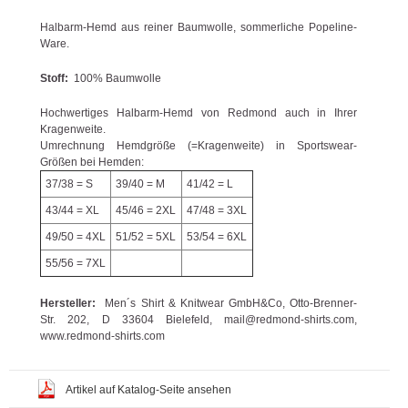
Halbarm-Hemd aus reiner Baumwolle, sommerliche Popeline-
Ware.
Stoff:
100% Baumwolle
Hochwertiges Halbarm-Hemd von Redmond auch in Ihrer
Kragenweite.
Umrechnung Hemdgröße (=Kragenweite) in Sportswear-
Größen bei Hemden:
37/38 = S
39/40 = M
41/42 = L
43/44 = XL
45/46 = 2XL
47/48 = 3XL
49/50 = 4XL
51/52 = 5XL
53/54 = 6XL
55/56 = 7XL
Hersteller:
Men´s Shirt & Knitwear GmbH&Co, Otto-Brenner-
Str. 202, D 33604 Bielefeld, mail@redmond-shirts.com,
www.redmond-shirts.com
Artikel auf Katalog-Seite ansehen