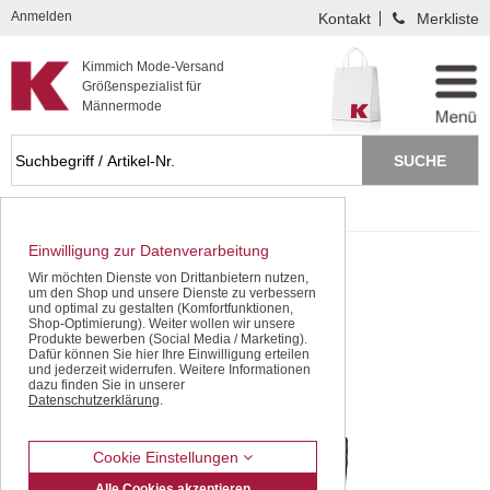
Kompletten Head der Seite überspringen
Anmelden
Kontakt
Merkliste
Kimmich Mode-Versand
Größenspezialist für
Männermode
Startseite
SALE - gleich sparen!
Einwilligung zur Datenverarbeitung
Wir möchten Dienste von Drittanbietern nutzen,
um den Shop und unsere Dienste zu verbessern
und optimal zu gestalten (Komfortfunktionen,
Shop-Optimierung). Weiter wollen wir unsere
Produkte bewerben (Social Media / Marketing).
Dafür können Sie hier Ihre Einwilligung erteilen
und jederzeit widerrufen. Weitere Informationen
dazu finden Sie in unserer
Datenschutzerklärung
.
Cookie Einstellungen
Alle Cookies akzeptieren