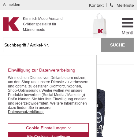
Kompletten Head der Seite überspringen
Anmelden
Kontakt
Merkliste
Kimmich Mode-Versand
Größenspezialist für
Männermode
Startseite
T Shirts / Polos
Polo-Shirts
Einwilligung zur Datenverarbeitung
Wir möchten Dienste von Drittanbietern nutzen,
um den Shop und unsere Dienste zu verbessern
und optimal zu gestalten (Komfortfunktionen,
Shop-Optimierung). Weiter wollen wir unsere
Produkte bewerben (Social Media / Marketing).
Dafür können Sie hier Ihre Einwilligung erteilen
und jederzeit widerrufen. Weitere Informationen
dazu finden Sie in unserer
Datenschutzerklärung
.
Cookie Einstellungen
Alle Cookies akzeptieren